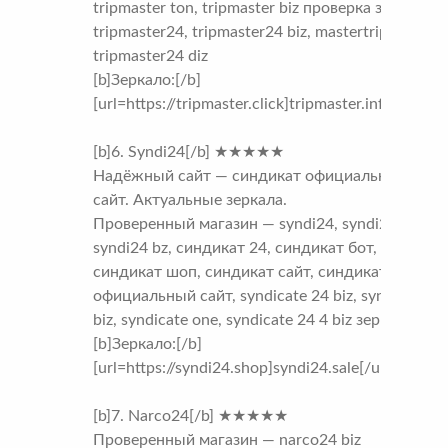
tripmaster ton, tripmaster biz проверка заказа,
tripmaster24, tripmaster24 biz, mastertrip24 biz,
tripmaster24 diz
[b]Зеркало:[/b]
[url=https://tripmaster.click]tripmaster.info[/url]
[b]6. Syndi24[/b] ★★★★★
Надёжный сайт — синдикат официальный
сайт. Актуальные зеркала.
Проверенный магазин — syndi24, syndi24 biz,
syndi24 bz, синдикат 24, синдикат бот,
синдикат шоп, синдикат сайт, синдикат
официальный сайт, syndicate 24 biz, syndicate
biz, syndicate one, syndicate 24 4 biz зеркала
[b]Зеркало:[/b]
[url=https://syndi24.shop]syndi24.sale[/url]
[b]7. Narco24[/b] ★★★★★
Проверенный магазин — narco24 biz