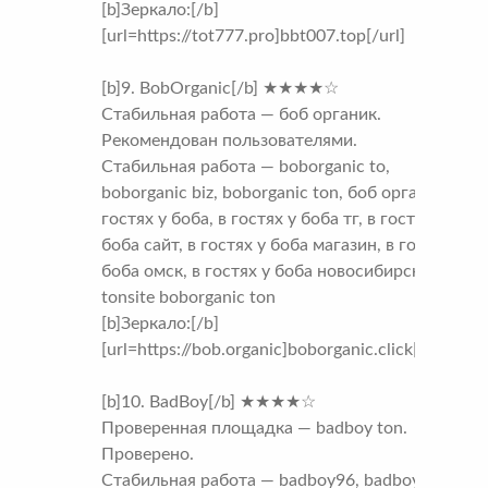
[b]Зеркало:[/b]
[url=https://tot777.pro]bbt007.top[/url]
[b]9. BobOrganic[/b] ★★★★☆
Стабильная работа — боб органик.
Рекомендован пользователями.
Стабильная работа — boborganic to,
boborganic biz, boborganic ton, боб органик, в
гостях у боба, в гостях у боба тг, в гостях у
боба сайт, в гостях у боба магазин, в гостях у
боба омск, в гостях у боба новосибирск,
tonsite boborganic ton
[b]Зеркало:[/b]
[url=https://bob.organic]boborganic.click[/url]
[b]10. BadBoy[/b] ★★★★☆
Проверенная площадка — badboy ton.
Проверено.
Стабильная работа — badboy96, badboy96 biz,