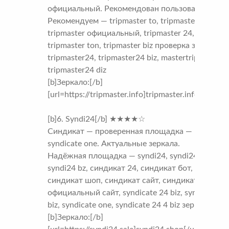
официальный. Рекомендован пользователями.
Рекомендуем — tripmaster to, tripmaster biz,
tripmaster официальный, tripmaster 24,
tripmaster ton, tripmaster biz проверка заказа,
tripmaster24, tripmaster24 biz, mastertrip24 biz,
tripmaster24 diz
[b]Зеркало:[/b]
[url=https://tripmaster.info]tripmaster.info[/url]
[b]6. Syndi24[/b] ★★★★☆
Синдикат — проверенная площадка —
syndicate one. Актуальные зеркала.
Надёжная площадка — syndi24, syndi24 biz,
syndi24 bz, синдикат 24, синдикат бот,
синдикат шоп, синдикат сайт, синдикат
официальный сайт, syndicate 24 biz, syndicate
biz, syndicate one, syndicate 24 4 biz зеркала
[b]Зеркало:[/b]