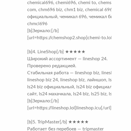
chemical696, chemi696, chemi to, chemshop2
com, chm696 biz, chm1 biz, chemical 696 biz
официальный, чемикал 696, чемикал биз,
chmcl696
[b]Зеркало:[/b]
[url=https://chemshop2.shop]chemi-to.lol[/url]
[b]4. LineShop[/b] ★★★★★
Широкий ассортимент — lineshop 24.
Проверено редакцией.
Стабильная работа — lineshop biz, lineshop 24,
lineshop biz 24, lineshop blz, лайншоп, ls24 biz,
ls24 biz официальный, ls24 biz официальный
сайт, ls24 махачкала, ls24 blz, ls25 biz, ls24 bis
[b]Зеркало:[/b]
[url=https://lineshop.lol]lineshop.icu[/url]
[b]5. TripMaster[/b] ★★★★★
Работает без перебоев — tripmaster