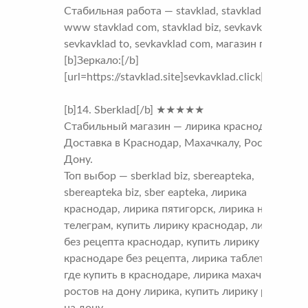
Стабильная работа — stavklad, stavklad com,
www stavklad com, stavklad biz, sevkavklad biz,
sevkavklad to, sevkavklad com, магазин прош
[b]Зеркало:[/b]
[url=https://stavklad.site]sevkavklad.click[/url]
[b]14. Sberklad[/b] ★★★★★
Стабильный магазин — лирика краснодар.
Доставка в Краснодар, Махачкалу, Ростов-на-
Дону.
Топ выбор — sberklad biz, sbereapteka,
sbereapteka biz, sber eapteka, лирика
краснодар, лирика пятигорск, лирика нальчик
телеграм, купить лирику краснодар, лирика
без рецепта краснодар, купить лирику в
краснодаре без рецепта, лирика таблетки 300
где купить в краснодаре, лирика махачкала,
ростов на дону лирика, купить лирику ростов
на дону