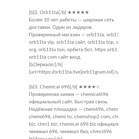
[b]2. Orb11ta[/b] ★★★★★
Более 10 лет работы — широкая сеть
доставки. Один из лидеров.
Проверенный магазин — orb11ta, orb11ta com,
orb11ta vip, orb11ta сайт, orb11ta top, orb11ta
org, orb11ta ton, орбита бот, https orb11ta site,
orb11ta com сайт вход
[b]Зеркало:[/b]
[url=https://orb11ta.live]orb11gram.lol[/url]
[b]3. Chemical 696[/b] ★★★★☆
Проверенная химия — chemical696
официальный сайт. Быстрая связь.
Надёжная площадка — chem696, chemical696,
chemi696, chemi to, chemshop2 com, chm696
biz, chm1 biz, chemical 696 biz официальный,
чемикал 696, чемикал биз, chmcl696
[b]Зеркало:[/b]