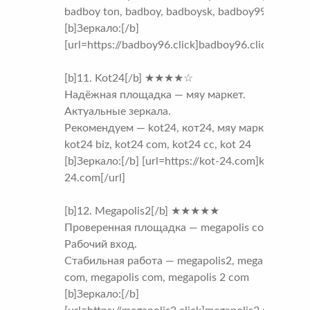
badboy ton, badboy, badboysk, badboy999
[b]Зеркало:[/b]
[url=https://badboy96.click]badboy96.click[/url]
[b]11. Kot24[/b] ★★★★☆
Надёжная площадка — мяу маркет.
Актуальные зеркала.
Рекомендуем — kot24, кот24, мяу маркет,
kot24 biz, kot24 com, kot24 cc, kot 24
[b]Зеркало:[/b] [url=https://kot-24.com]kot-
24.com[/url]
[b]12. Megapolis2[/b] ★★★★★
Проверенная площадка — megapolis com.
Рабочий вход.
Стабильная работа — megapolis2, megapolis2
com, megapolis com, megapolis 2 com
[b]Зеркало:[/b]