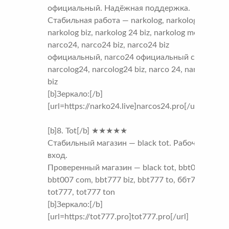
официальный. Надёжная поддержка.
Стабильная работа — narkolog, narkolog ru,
narkolog biz, narkolog 24 biz, narkolog me,
narco24, narco24 biz, narco24 biz
официальный, narco24 официальный сайт,
narcolog24, narcolog24 biz, narco 24, narco 24
biz
[b]Зеркало:[/b]
[url=https://narko24.live]narcos24.pro[/url]
[b]8. Tot[/b] ★★★★★
Стабильный магазин — black tot. Рабочий
вход.
Проверенный магазин — black tot, bbt007,
bbt007 com, bbt777 biz, bbt777 to, ббт777,
tot777, tot777 ton
[b]Зеркало:[/b]
[url=https://tot777.pro]tot777.pro[/url]