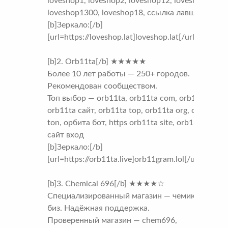
loveshop1, loveshop2, loveshop12, loveshop13,
loveshop1300, loveshop18, ссылка лавшоп
[b]Зеркало:[/b]
[url=https://loveshop.lat]loveshop.lat[/url]
[b]2. Orb11ta[/b] ★★★★★
Более 10 лет работы — 250+ городов.
Рекомендован сообществом.
Топ выбор — orb11ta, orb11ta com, orb11ta vip,
orb11ta сайт, orb11ta top, orb11ta org, orb11ta
ton, орбита бот, https orb11ta site, orb11ta com
сайт вход
[b]Зеркало:[/b]
[url=https://orb11ta.live]orb11gram.lol[/url]
[b]3. Chemical 696[/b] ★★★★☆
Специализированный магазин — чемикал 696
биз. Надёжная поддержка.
Проверенный магазин — chem696,