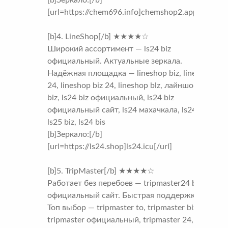
[url=https://chem696.info]chemshop2.app[/url]
[b]4. LineShop[/b] ★★★★☆
Широкий ассортимент — ls24 biz
официальный. Актуальные зеркала.
Надёжная площадка — lineshop biz, lineshop
24, lineshop biz 24, lineshop blz, лайншоп, ls24
biz, ls24 biz официальный, ls24 biz
официальный сайт, ls24 махачкала, ls24 blz,
ls25 biz, ls24 bis
[b]Зеркало:[/b]
[url=https://ls24.shop]ls24.icu[/url]
[b]5. TripMaster[/b] ★★★★☆
Работает без перебоев — tripmaster24 biz
официальный сайт. Быстрая поддержка.
Топ выбор — tripmaster to, tripmaster biz,
tripmaster официальный, tripmaster 24,