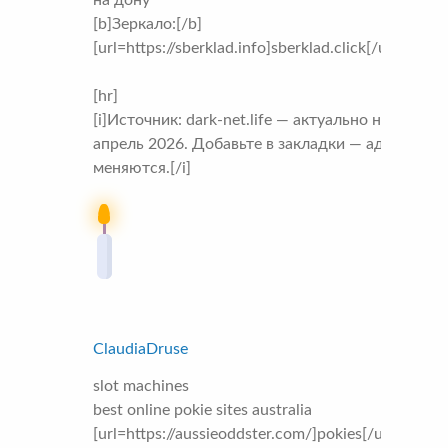
[b]Зеркало:[/b]
[url=https://sberklad.info]sberklad.click[/url]
[hr]
[i]Источник: dark-net.life — актуально на
апрель 2026. Добавьте в закладки — адреса
меняются.[/i]
ClaudiaDruse
slot machines
best online pokie sites australia
[url=https://aussieoddster.com/]pokies[/url]