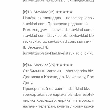
[url=https://megapolis2.click]megapolis2.pro[/url]
[b]13. Stavklad[/b] ★★★★★
Надёжная площадка — новое зеркало www
stavklad com. Проверено редакцией.
Рекомендуем — stavklad, stavklad com, www
stavklad com, stavklad biz, sevkavklad biz,
sevkavklad to, sevkavklad com, магазин прош
[b]Зеркало:[/b]
[url=https://stavklad.live]stavklad.click[/url]
[b]14. Sberklad[/b] ★★★★★
Стабильный магазин — sbereapteka biz.
Доставка в Краснодар, Махачкалу, Ростов-на-
Дону.
Проверенный магазин — sberklad biz,
sbereapteka, sbereapteka biz, sber eapteka,
лирика краснодар, лирика пятигорск, лирика
нальчик телеграм, купить лирику краснодар,