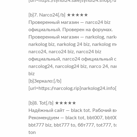
[url=https://syndi24.sale]syndi24.shop[/url]
[b]7. Narco24[/b] ★★★★★
Проверенный магазин — narco24 biz
официальный. Проверен на форумах.
Проверенный магазин — narkolog, narkolog ru,
narkolog biz, narkolog 24 biz, narkolog me,
narco24, narco24 biz, narco24 biz
официальный, narco24 официальный сайт,
narcolog24, narcolog24 biz, narco 24, narco 24
biz
[b]Зеркало:[/b]
[url=https://narcolog.rip]narkolog24.info[/url]
[b]8. Tot[/b] ★★★★★
Надёжный сайт — black tot. Рабочий вход.
Рекомендуем — black tot, bbt007, bbt007 com,
bbt777 biz, bbt777 to, ббт777, tot777, tot777
ton