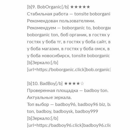
[b]9. BobOrganic[/b] ★★★★★
Стабильная работа — tonsite boborganic ton.
Рекомендован пользователями.
Рекомендуем — boborganic to, boborganic biz,
boborganic ton, боб органик, в гостях у боба, в
гостях у боба тг, в гостях у боба сайт, в гостях
у боба магазин, в гостях у боба омск, в гостях
у боба новосибирск, tonsite boborganic ton
[b]Зеркало:[/b]
[url=https://boborganic.click]bob.organic[/url]
[b]10. BadBoy[/b] ★★★★☆
Проверенная площадка — badboy ton.
Актуальные зеркала.
Топ выбор — badboy96, badboy96 biz, badboy
ton, badboy, badboysk, badboy999
[b]Зеркало:[/b]
[url=https://badboy96.click]badboy96.click[/url]